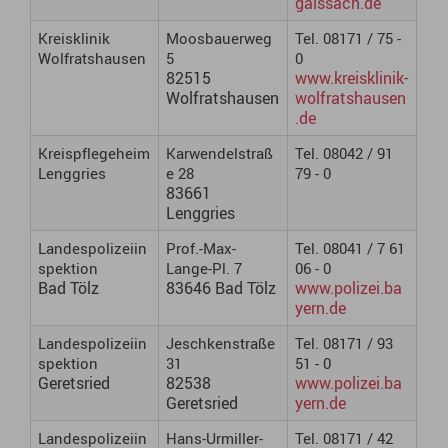
gaissach.de
Kreisklinik
Moosbauerweg
Tel. 08171 / 75 -
Wolfratshausen
5
0
82515
www.kreisklinik-
Wolfratshausen
wolfratshausen
.de
Kreispflegeheim
Karwendelstraß
Tel. 08042 / 91
Lenggries
e 28
79 - 0
83661
Lenggries
Landespolizeiin
Prof.-Max-
Tel. 08041 / 7 61
spektion
Lange-Pl. 7
06 - 0
Bad Tölz
83646 Bad Tölz
www.polizei.ba
yern.de
Landespolizeiin
Jeschkenstraße
Tel. 08171 / 93
spektion
31
51 - 0
Geretsried
82538
www.polizei.ba
Geretsried
yern.de
Landespolizeiin
Hans-Urmiller-
Tel. 08171 / 42