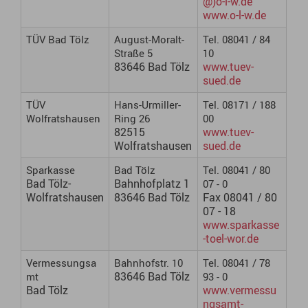
@)o-l-w.de
www.o-l-w.de
TÜV Bad Tölz
August-Moralt-
Tel. 08041 / 84
Straße 5
10
83646 Bad Tölz
www.tuev-
sued.de
TÜV
Hans-Urmiller-
Tel. 08171 / 188
Wolfratshausen
Ring 26
00
82515
www.tuev-
Wolfratshausen
sued.de
Sparkasse
Bad Tölz
Tel. 08041 / 80
Bad Tölz-
Bahnhofplatz 1
07 - 0
Wolfratshausen
83646 Bad Tölz
Fax 08041 / 80
07 - 18
www.sparkasse
-toel-wor.de
Vermessungsa
Bahnhofstr. 10
Tel. 08041 / 78
83646 Bad Tölz
mt
93 - 0
Bad Tölz
www.vermessu
ngsamt-