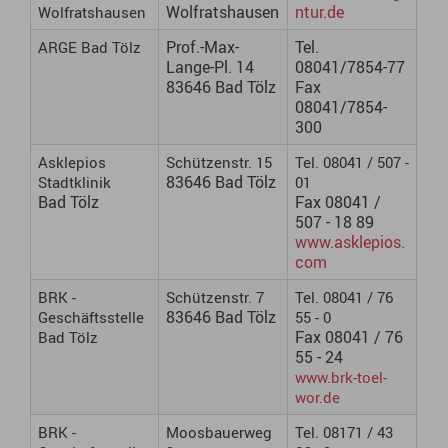
Wolfratshausen
ntur.de
Wolfratshausen
Prof.-Max-
Tel.
ARGE Bad Tölz
Lange-Pl. 14
08041/7854-77
83646 Bad Tölz
Fax
08041/7854-
300
Asklepios
Schützenstr. 15
Tel. 08041 / 507 -
83646 Bad Tölz
Stadtklinik
01
Bad Tölz
Fax 08041 /
507 - 18 89
www.asklepios.
com
BRK -
Schützenstr. 7
Tel. 08041 / 76
83646 Bad Tölz
Geschäftsstelle
55 - 0
Fax 08041 / 76
Bad Tölz
55 - 24
www.brk-toel-
wor.de
BRK -
Moosbauerweg
Tel. 08171 / 43