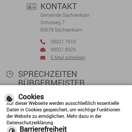
KONTAKT
Gemeinde Sachsenkam
Schulweg 7
83679 Sachsenkam
08021 7610
08021 8329
E-Mail schreiben
SPRECHZEITEN
BÜRGERMEISTER
Mittwoch: 17:00 -19:00 Uhr
Cookies
derzeit nur nach telefonischer Vereinbarung
Auf dieser Webseite werden ausschließlich essentielle
(08041-78220)
Daten in Cookies gespeichert, um wichtige Funktionen
der Website zu ermöglichen. Mehr dazu in der
Datenschutzerklärung
Barrierefreiheit