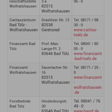
Geschäftsstelle
3 a
06 - 0
82515
Wolfratshausen
Wolfratshausen
Caritaszentrum
Graslitzer Str. 13
Tel. 08171 / 98
Bad Tölz -
82538
30 - 0
Wolfratshausen
Geretsried
www.caritas-
toelz.de
Finanzamt Bad
Prof.-Max-
Tel. 08041 / 80
Tölz
Lange-Pl. 2
05 - 0
83646 Bad Tölz
www.finanzamt
-bad-toelz.de
Finanzamt
Sauerlacher Str.
Tel. 08171 / 25 -
Wolfratshausen
16
0
82515
www.finanzamt
Wolfratshausen
-
wolfratshausen
.de
Tel. 08041 / 76
Forstbetrieb
Hindenburgstr.
49 - 0
Bad Tölz
30
83646 Bad Tölz
www.baysf.de