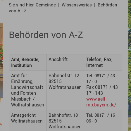
Sie sind hier:
Gemeinde
|
Wissenswertes
|
Behörden
von A - Z
Behörden von A-Z
Anschrift
Telefon, Fax,
Amt, Behörde,
Internet
Institution
Amt für
Bahnhofstr. 12
Tel. 08171 / 43
Ernährung,
82515
17 - 0
Landwirtschaft
Wolfratshausen
Fax 08171 / 43
und Forsten
17 - 143
Miesbach /
www.aelf-
Wolfratshausen
mb.bayern.de/
Amtsgericht
Bahnhofstr. 18
Tel. 08171 / 16
82515
Wolfratshausen
06 - 0
Wolfratshausen