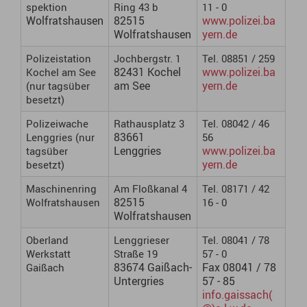
spektion
Ring 43 b
11 - 0
Wolfratshausen
82515
www.polizei.ba
Wolfratshausen
yern.de
Polizeistation
Jochbergstr. 1
Tel. 08851 / 259
82431 Kochel
www.polizei.ba
Kochel am See
am See
yern.de
(nur tagsüber
besetzt)
Polizeiwache
Rathausplatz 3
Tel. 08042 / 46
83661
Lenggries (nur
56
Lenggries
www.polizei.ba
tagsüber
yern.de
besetzt)
Maschinenring
Am Floßkanal 4
Tel. 08171 / 42
82515
Wolfratshausen
16 - 0
Wolfratshausen
Oberland
Lenggrieser
Tel. 08041 / 78
Werkstatt
Straße 19
57 - 0
83674 Gaißach-
Fax 08041 / 78
Gaißach
Untergries
57 - 85
info.gaissach(